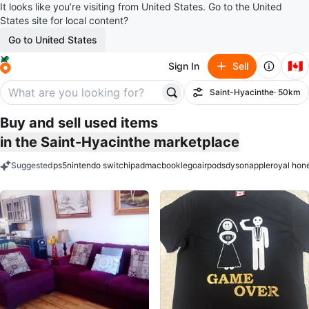
It looks like you’re visiting from United States. Go to the United
States site for local content?
Go to United States
🇨🇦
Sign In
Sell
Saint-Hyacinthe
· 50km
Filter
Buy and sell used items
in the Saint-Hyacinthe marketplace
Suggested
ps5
nintendo switch
ipad
macbook
lego
airpods
dyson
apple
royal hon
keywords