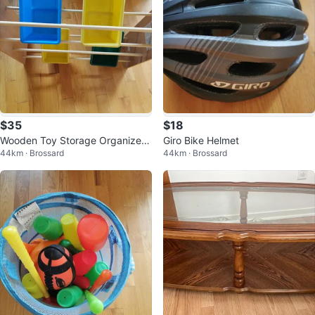
$35
$18
Wooden Toy Storage Organizer
Giro Bike Helmet
44km · Brossard
44km · Brossard
with Bins