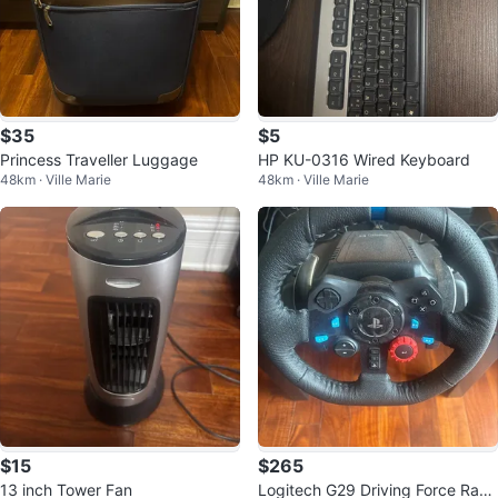
$35
$5
Princess Traveller Luggage
HP KU-0316 Wired Keyboard
48km · Ville Marie
48km · Ville Marie
$15
$265
13 inch Tower Fan
Logitech G29 Driving Force Raci