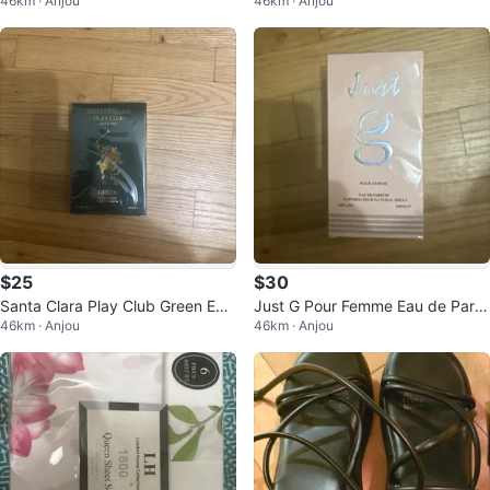
46km · Anjou
46km · Anjou
en molleton
$25
$30
Santa Clara Play Club Green Eau
Just G Pour Femme Eau de Parfu
46km · Anjou
46km · Anjou
de Parfum pour Homme 100ml
m 100ml