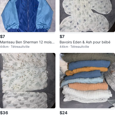
$7
$7
Manteau Ben Sherman 12 mois b
Bavoirs Eden & Ash pour bébé
44km · Tétreaultville
44km · Tétreaultville
leu
$36
$24