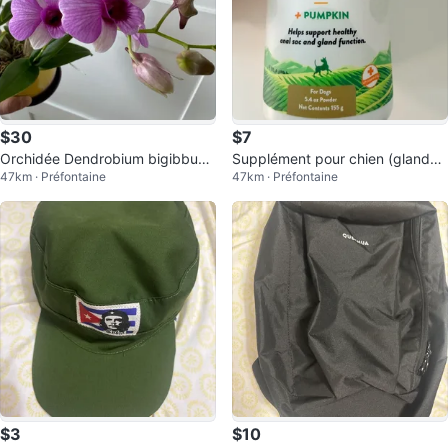
$30
$7
Orchidée Dendrobium bigibbum
Supplément pour chien (glandes
47km · Préfontaine
47km · Préfontaine
x Pink Pixie
anales) No Scoot NEUF Payé 30
$ ⚽️
$3
$10