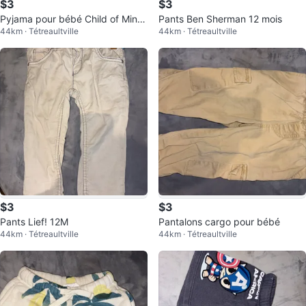
$3
$3
Pyjama pour bébé Child of Mine
Pants Ben Sherman 12 mois
44km · Tétreaultville
44km · Tétreaultville
par Carter's
$3
$3
Pants Lief! 12M
Pantalons cargo pour bébé
44km · Tétreaultville
44km · Tétreaultville