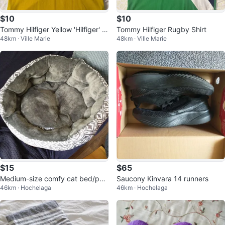
$10
$10
Tommy Hilfiger Yellow 'Hilfiger' P
Tommy Hilfiger Rugby Shirt
48km · Ville Marie
48km · Ville Marie
olo Shirt - Size M
$15
$65
Medium-size comfy cat bed/pet
Saucony Kinvara 14 runners
46km · Hochelaga
46km · Hochelaga
bed