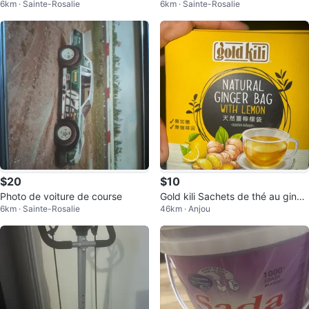
6km · Sainte-Rosalie
6km · Sainte-Rosalie
$20
$10
Photo de voiture de course
Gold kili Sachets de thé au ginge
6km · Sainte-Rosalie
46km · Anjou
mbre et citron naturels