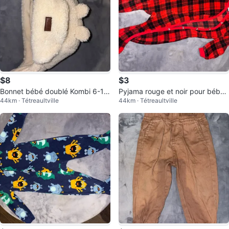
$8
$3
Bonnet bébé doublé Kombi 6-12
Pyjama rouge et noir pour bébé
44km · Tétreaultville
44km · Tétreaultville
mois
Tag 12 mois