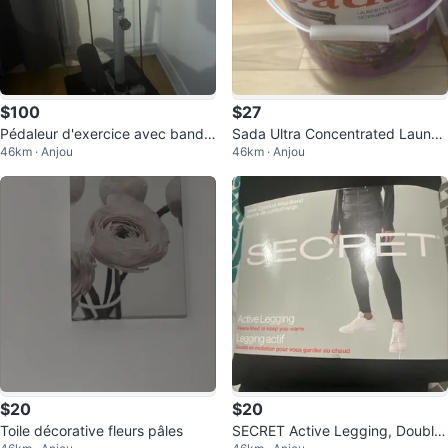
$100
$27
Pédaleur d'exercice avec bande
Sada Ultra Concentrated Laundr
46km · Anjou
46km · Anjou
s de résistance
y Detergent - 1000 Loads
$20
$20
Toile décorative fleurs pâles
SECRET Active Legging, Doublé