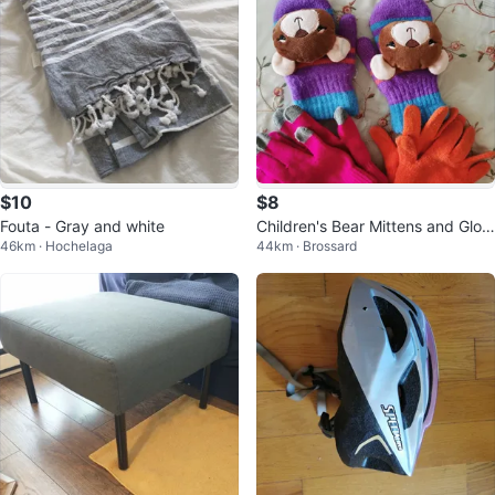
$10
$8
Fouta - Gray and white
Children's Bear Mittens and Glov
46km · Hochelaga
44km · Brossard
es Set