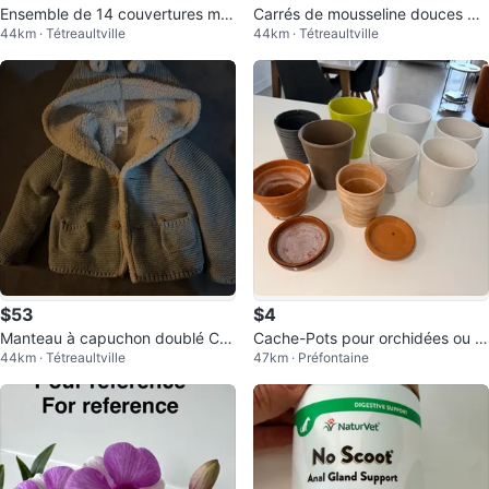
Ensemble de 14 couvertures mo
Carrés de mousseline douces po
44km · Tétreaultville
44km · Tétreaultville
usseline
ur bébé
$53
$4
Manteau à capuchon doublé Car
Cache-Pots pour orchidées ou a
44km · Tétreaultville
47km · Préfontaine
ter's bleu 9 mois
utres plantes (25$ le lot)