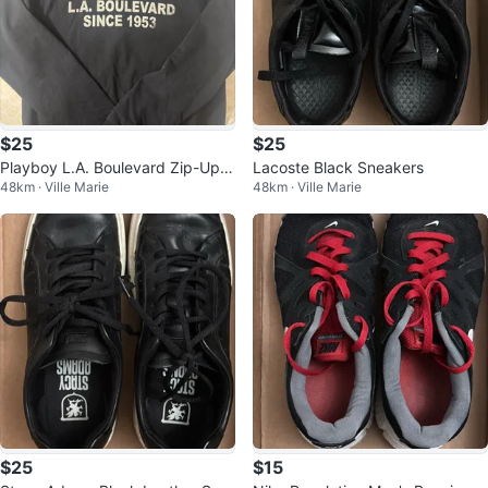
$25
$25
Playboy L.A. Boulevard Zip-Up H
Lacoste Black Sneakers
48km · Ville Marie
48km · Ville Marie
oodie
$25
$15