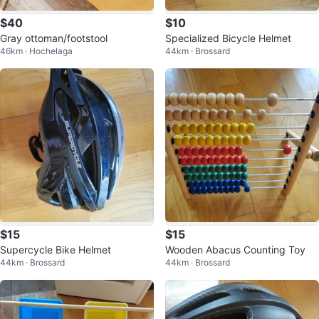
$40
$10
Gray ottoman/footstool
Specialized Bicycle Helmet
46km · Hochelaga
44km · Brossard
$15
$15
Supercycle Bike Helmet
Wooden Abacus Counting Toy
44km · Brossard
44km · Brossard