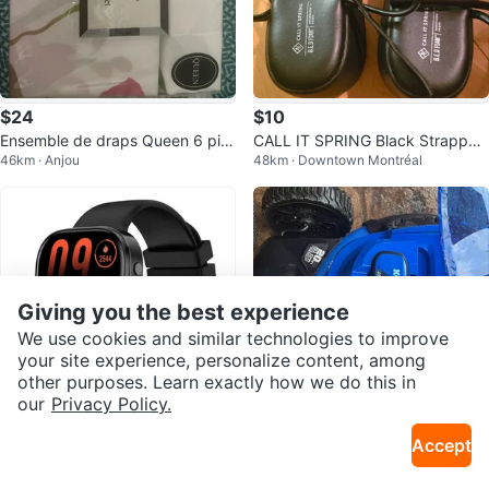
$24
$10
Ensemble de draps Queen 6 piè
CALL IT SPRING Black Strappy
46km · Anjou
48km · Downtown Montréal
ces 1800, London Home Collecti
Platform Sandals EUR 40
on
Giving you the best experience
We use cookies and similar technologies to improve
your site experience, personalize content, among
other purposes. Learn exactly how we do this in
our
Privacy Policy.
$40
$328
Accept
Smart Watch Y3 Écran 1.88 pouc
Tondeuse à batterie Kobalt neuf
40km · Le Vieux-Longueuil
40km · Le Vieux-Longueuil
es
600$ plus taxes