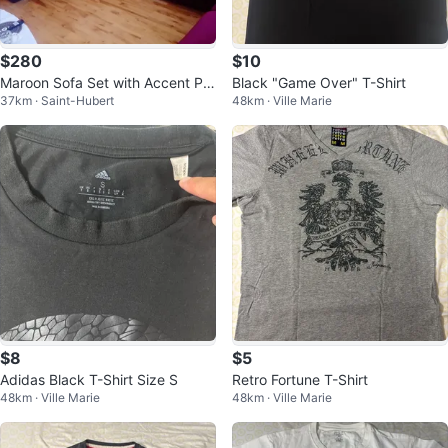
$280
$10
Maroon Sofa Set with Accent Pill
Black "Game Over" T-Shirt
37km · Saint-Hubert
48km · Ville Marie
ows
$8
$5
Adidas Black T-Shirt Size S
Retro Fortune T-Shirt
48km · Ville Marie
48km · Ville Marie