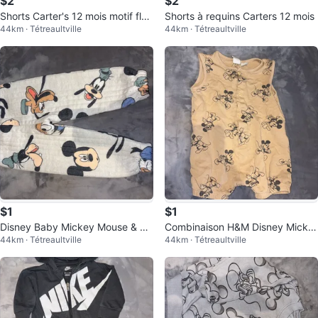
$2
$2
Shorts Carter's 12 mois motif flor
Shorts à requins Carters 12 mois
44km · Tétreaultville
44km · Tétreaultville
al
$1
$1
Disney Baby Mickey Mouse & Fri
Combinaison H&M Disney Micke
44km · Tétreaultville
44km · Tétreaultville
ends Pyjama Pants Size 12M
y Mouse 12 mois