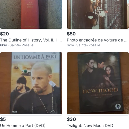
$20
$50
The Outline of History, Vol. II, H.
Photo encadrée de voiture de co
6km · Sainte-Rosalie
6km · Sainte-Rosalie
G. Wells, New Revised Edition
urse #07
$5
$30
Un Homme à Part (DVD)
Twilight: New Moon DVD