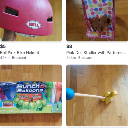
$5
$8
Bell Pink Bike Helmet
Pink Doll Stroller with Patterned
44km · Brossard
44km · Brossard
Seat