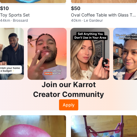
$10
$50
Toy Sports Set
Oval Coffee Table with Glass To
44km · Brossard
40km · Le Gardeur
p
Join our Karrot
Creator Community
Apply