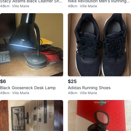
Stacy Adams Black Leather Sne
Nike Revolution Men's Running S
48km · Ville Marie
48km · Ville Marie
akers
hoes
$6
$25
Black Gooseneck Desk Lamp
Adidas Running Shoes
48km · Ville Marie
48km · Ville Marie