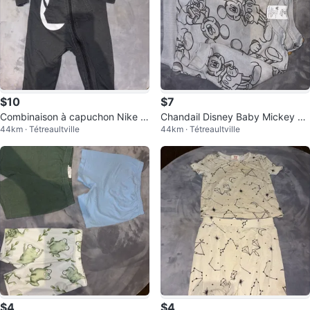
$10
$7
Combinaison à capuchon Nike p
Chandail Disney Baby Mickey M
44km · Tétreaultville
44km · Tétreaultville
our bébé
ouse gris 12 mois
$4
$4