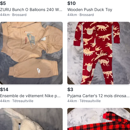
$5
$10
ZURU Bunch O Balloons 240 Wat
Wooden Push Duck Toy
44km · Brossard
44km · Brossard
er Balloons
$14
$3
Ensemble de vêtement Nike pou
Pyjama Carter's 12 mois dinosaur
44km · Tétreaultville
44km · Tétreaultville
r tout-petit
es