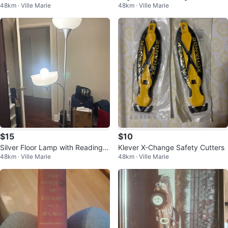
48km · Ville Marie
48km · Ville Marie
ng Wheel
$15
$10
Silver Floor Lamp with Reading L
Klever X-Change Safety Cutters
48km · Ville Marie
48km · Ville Marie
ight