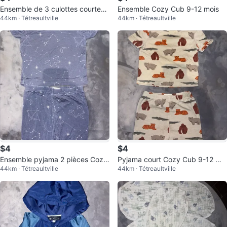
Ensemble de 3 culottes courtes
Ensemble Cozy Cub 9-12 mois
44km · Tétreaultville
44km · Tétreaultville
Cozy Cub 9-12 mois
$4
$4
Ensemble pyjama 2 pièces Cozy
Pyjama court Cozy Cub 9-12 moi
44km · Tétreaultville
44km · Tétreaultville
Cub 9-12 mois ciel étoilé
s animaux