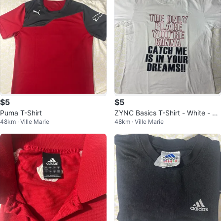
$5
$5
Puma T-Shirt
ZYNC Basics T-Shirt - White - Si
48km · Ville Marie
48km · Ville Marie
ze Medium